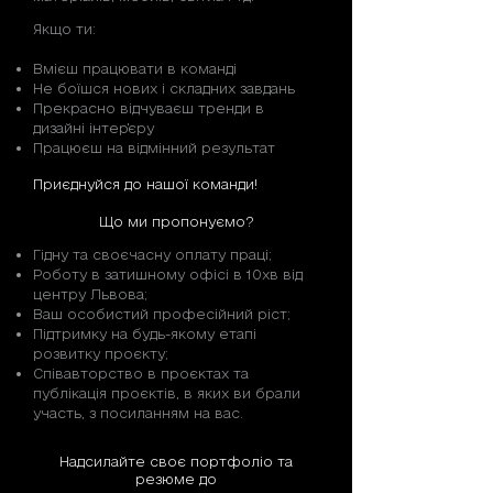
Якщо ти:
Вмієш працювати в команді
Не боїшся нових і складних завдань
Прекрасно відчуваєш тренди в
дизайні інтер'єру
Працюєш на відмінний результат
Приєднуйся до нашої команди!​
Що ми пропонуємо?
Гідну та своєчасну оплату праці;
Роботу в затишному офісі в 10хв від
центру Львова;
Ваш особистий професійний ріст;
Підтримку на будь-якому етапі
розвитку проєкту;
Співавторство в проєктах та
публікація проєктів, в яких ви брали
участь, з посиланням на вас.
Надсилайте своє портфоліо та
резюме до