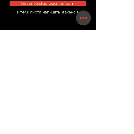
besense.studio@gmail.com
в темі листа напишіть "вакансія"
Відгуки клієнтів
Михайло
Доброго дня. Маю відгук від майстрів -
"Переглянув весь альбом креслень і
візуалізацій. Вперше бачу такий
детальний, але не перевантажений
проект. Дуже круто і над таким точно
було б приємно попрацювати!"