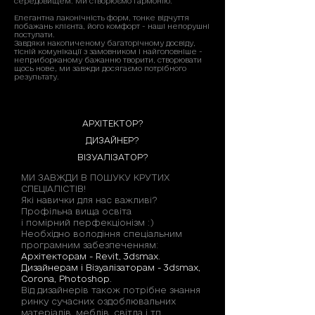
середовищем. Ми створюємо гармонію.
Елегантна лаконічність форм, тонке відчуття
побажань клієнта, його комфорт - наші непорушні
постулати.
Завдяки накопиченому багаторічному досвіду,
тісній комунікації з замовником і найголовніше -
неприборканому бажанню творити, створювати
щось нове, ми завжди досягаємо потрібного
результату.
АРХІТЕКТОР?
ДИЗАЙНЕР?
ВІЗУАЛІЗАТОР?
МИ ЗАВЖДИ В ПОШУКУ КРУТИХ
СПЕЦІАЛІСТІВ!
Які навички для нас важливі?
Профільна вища освіта
і помірний перфекціонізм :)
Необхідно володіння спеціальним
програмним забезпеченням:
Архітекторам - Revit, 3dsmax.
Дизайнерам і Візуалізаторам - 3dsmax,
Corona, Photoshop.
Від дизайнерів також потрібне знання
ринку сучасних оздоблювальних
матеріалів, меблів, світла і тд.