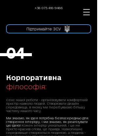
+38 075 418-9486
Підтримайте ЗСУ
04
Корпоративна
філософія:
Сенс нашої роботи - організовувати комфортний
простір навколо людей. Створювати дизайн
середовища, в якому ми перебуваємо більшу
частину нашого часу.
Ми знаємо, як ідея потрібна безпосередньо для
створення інтер’єру, і ми знаємо, як реалізувати
цю ідею!
Кожен інтер’єр унікальний, і це не
просто красиві слова, це правда. Навколишнє
середовище створюється людиною, а людина -